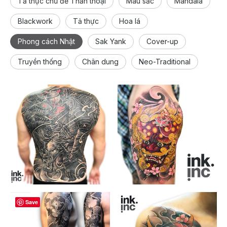
Tả thực chủ đề Thần thoại
Màu sắc
Mandala
Blackwork
Tả thực
Hoa lá
Phong cách Nhật
Sak Yank
Cover-up
Truyền thống
Chân dung
Neo-Traditional
Save