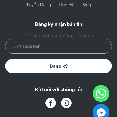
Tuyển Dụng
Liên Hệ
Blog
Đăng ký nhận bản tin
"
*
" cho biết các trường bắt buộc
Email
*
Đăng ký
Kết nối với chúng tôi
(Opens in a new tab)
(Opens in a new tab)