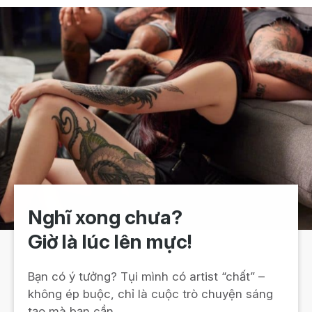
Nghĩ xong chưa?
Giờ là lúc lên mực!
Bạn có ý tưởng? Tụi mình có artist “chất” –
không ép buộc, chỉ là cuộc trò chuyện sáng
tạo mà bạn cần.